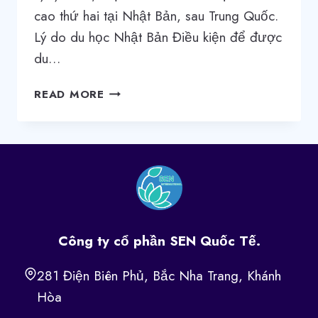
cao thứ hai tại Nhật Bản, sau Trung Quốc.
Lý do du học Nhật Bản Điều kiện để được
du…
NHẬT
READ MORE
BẢN
NGÀY
CÀNG
THU
HÚT
CÁC
HỌC
SINH
Công ty cổ phần SEN Quốc Tế.
VIỆT
NAM
281 Điện Biên Phủ, Bắc Nha Trang, Khánh
TỚI
Hòa
DU
HỌC