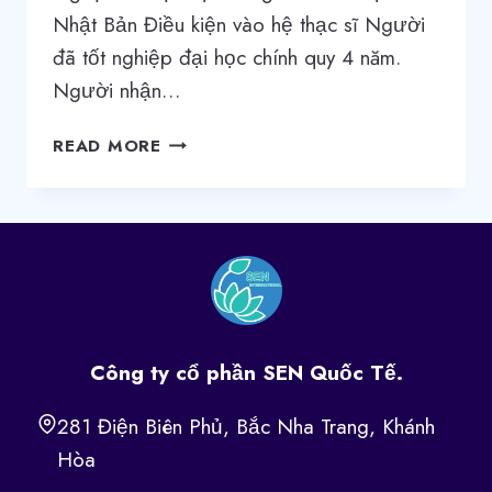
Nhật Bản Điều kiện vào hệ thạc sĩ Người
đã tốt nghiệp đại học chính quy 4 năm.
Người nhận…
THÔNG
READ MORE
TIN
CẦN
THIẾT
ĐỂ
THI
HỆ
THẠC
SĨ
Công ty cổ phần SEN Quốc Tế.
TẠI
NHẬT
281 Điện Biên Phủ, Bắc Nha Trang, Khánh
Hòa