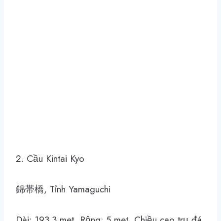
2. Cầu Kintai Kyo
錦帯橋, Tỉnh Yamaguchi
Dài: 193.3 met, Rộng: 5 met, Chiều cao trụ đá