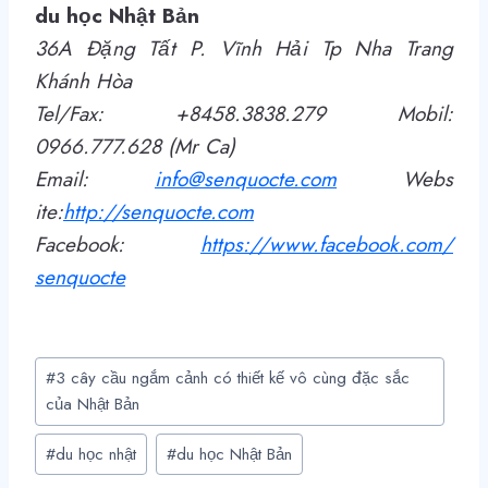
du học Nhật Bản
36A Đặng Tất P. Vĩnh Hải Tp Nha Trang
Khánh Hòa
Tel/Fax: +8458.3838.279 Mobil:
0966.777.628 (Mr Ca)
Email:
info@senquocte.com
Webs
ite:
http
://
senquocte.com
Facebook:
https://www.facebook.com/
senquocte
Post
#
3 cây cầu ngắm cảnh có thiết kế vô cùng đặc sắc
Tags:
của Nhật Bản
#
du học nhật
#
du học Nhật Bản