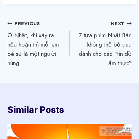
Điều
PREVIOUS
NEXT
Ở Nhật, khi xảy ra
7 tựa phim Nhật Bản
hướng
hỏa hoạn thì mỗi em
không thể bỏ qua
bài
bé sẽ là một người
dành cho các “tín đồ
viết
hùng
ẩm thực”
Similar Posts