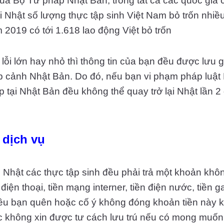
ủa Bộ Tư pháp Nhật Bản, trong tất cả các quốc gia c
i Nhật số lượng thực tập sinh Việt Nam bỏ trốn nhiều
2019 có tới 1.618 lao động Việt bỏ trốn
ỗi lớn hay nhỏ thì thông tin của bạn đều được lưu g
ập cảnh Nhật Bản. Do đó, nếu bạn vi phạm pháp luật
ập tại Nhật Bản đều không thể quay trở lại Nhật lần 2
 dịch vụ
aị Nhật các thực tập sinh đều phải trả một khoản kh
điện thoại, tiền mạng interner, tiền điện nước, tiền ga
iều bạn quên hoặc cố ý không đóng khoản tiền này kh
c không xin được tư cách lưu trú nếu có mong muốn 