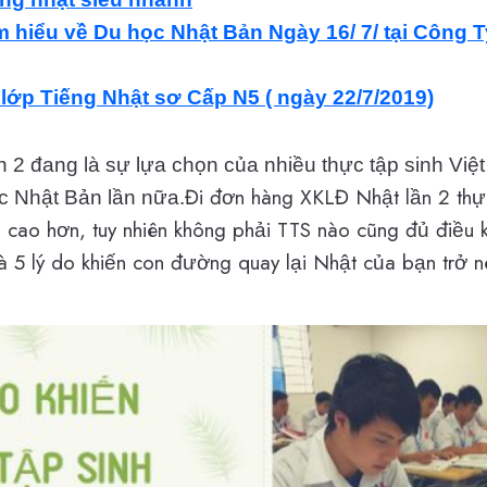
ìm hiểu về Du học Nhật Bản Ngày 16/ 7/ tại Công
 lớp Tiếng Nhật sơ Cấp N5 ( ngày 22/7/2019)
ần 2 đang là sự lựa chọn của nhiều thực tập sinh Vi
Đi đơn hàng XKLĐ Nhật lần 2 thực
c Nhật Bản lần nữa.
ao hơn, tuy nhiên không phải TTS nào cũng đủ điều ki
à 5 lý do khiến con đường quay lại Nhật của bạn trở nê