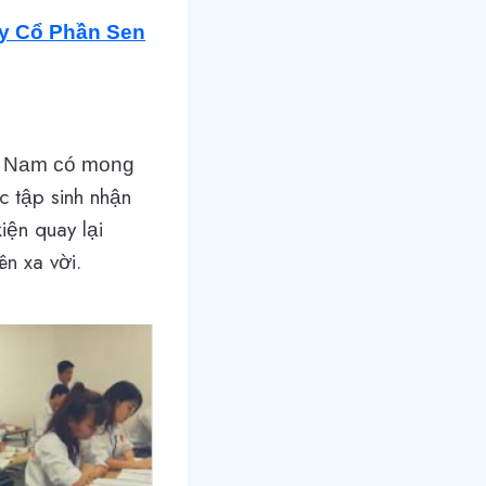
 Ty Cổ Phần Sen
ệt Nam có mong
 tập sinh nhận
ện quay lại
n xa vời.