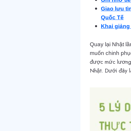
Giao lưu t
Quốc Tế
Khai giảng
Quay lại Nhật l
muốn chinh phụ
được mức lương c
Nhật. Dưới đây l