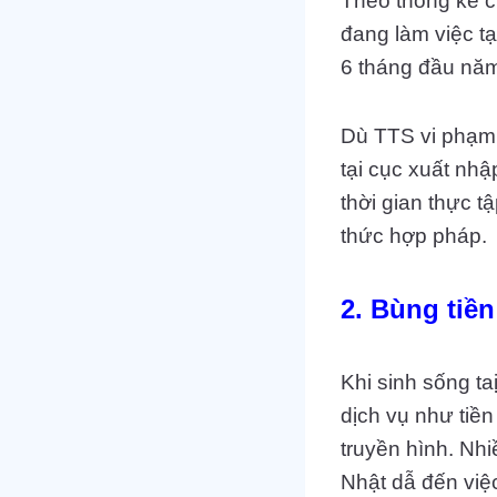
Theo thống kê c
đang làm việc tạ
6 tháng đầu năm 
Dù TTS vi phạm l
tại cục xuất nh
thời gian thực t
thức hợp pháp.
2. Bùng tiền
Khi sinh sống t
dịch vụ như tiền 
truyền hình. Nh
Nhật dẫ đến việ