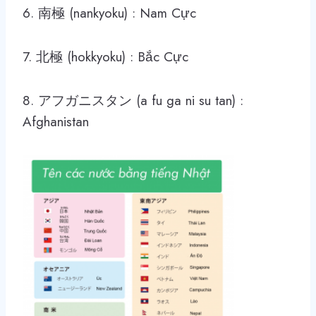
6. 南極 (nankyoku) : Nam Cực
7. 北極 (hokkyoku) : Bắc Cực
8. アフガニスタン (a fu ga ni su tan) :
Afghanistan