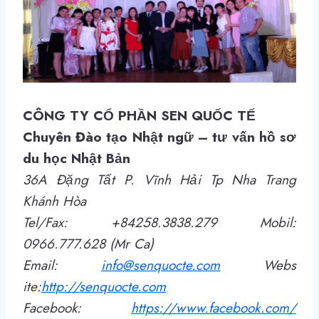
CÔNG TY CỔ PHẦN SEN QUỐC TẾ
Chuyên Đào tạo Nhật ngữ – tư vấn hồ sơ
du học Nhật Bản
36A Đặng Tất P. Vĩnh Hải Tp Nha Trang
Khánh Hòa
Tel/Fax: +84258.3838.279 Mobil:
0966.777.628 (Mr Ca)
Email:
info@senquocte.com
Webs
ite:
http
://
senquocte.com
Facebook:
https://www.facebook.com/