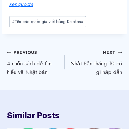
senquocte
Post
#
Tên các quốc gia viết bằng Katakana
Tags:
Điều
PREVIOUS
NEXT
4 cuốn sách để tìm
Nhật Bản tháng 10 có
hướng
hiểu về Nhật bản
gì hấp dẫn
bài
viết
Similar Posts