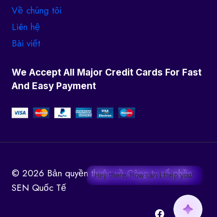
Về chúng tôi
Liên hệ
Bài viết
We Accept All Major Credit Cards For Fast
And Easy Payment
© 2026 Bản quyền thuộc về Công ty cổ phần
Hey there, How can I help you?
SEN Quốc Tế