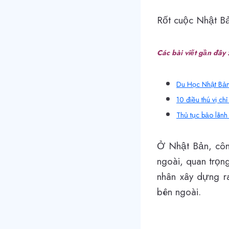
Rốt cuộc Nhật B
Các bài viết gần đây 
Du Học Nhật Bả
10 điều thú vị ch
Thủ tục bảo lãnh
Ở Nhật Bản, công
ngoài, quan trọn
nhân xây dựng r
bên ngoài.