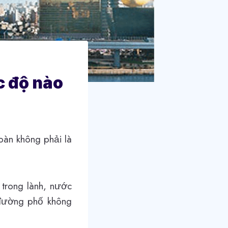
c độ nào
oàn không phải là
 trong lành, nước
, đường phố không