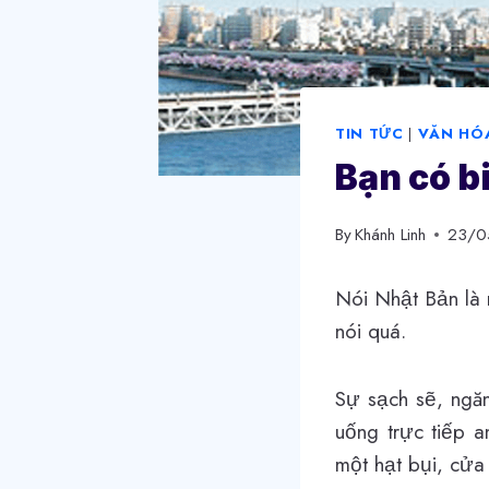
TIN TỨC
|
VĂN HÓ
Bạn có b
By
Khánh Linh
23/0
Nói Nhật Bản là 
nói quá.
Sự sạch sẽ, ngăn
uống trực tiếp a
một hạt bụi, cửa