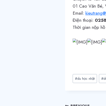
01 Cao Văn Bé, 
Email:
kieutrang
Điện thoại:
0258
Thời gian nộp hồ
Post
#
du học nhật
#
d
Tags:
PREVIOUS