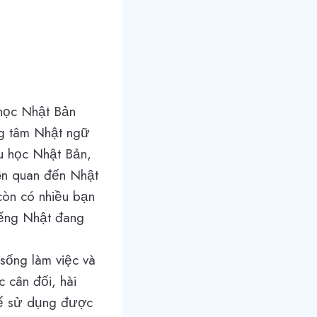
học Nhật Bản
ng tâm Nhật ngữ
u học Nhật Bản,
iên quan đến Nhật
còn có nhiều bạn
tiếng Nhật đang
sống làm việc và
 cân đối, hài
hể sử dụng được