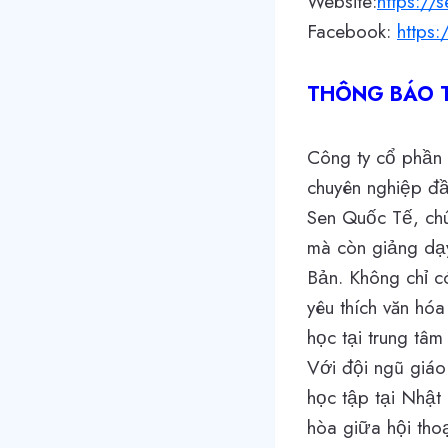
Website:
https://
Facebook:
https
THÔNG BÁO T
Công ty cổ phần
chuyên nghiệp đầ
Sen Quốc Tế, chú
mà còn giảng dạy
Bản. Không chỉ c
yêu thích văn hó
học tại trung tâm
Với đội ngũ giáo
học tập tại Nhật
hòa giữa hội tho