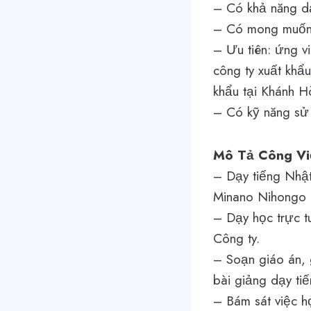
– Có khả năng dạ
– Có mong muốn t
– Ưu tiên: ứng v
công ty xuất khẩu
khẩu tại Khánh H
– Có kỹ năng sử 
Mô Tả Công Vi
– Dạy tiếng Nhật 
Minano Nihongo
– Dạy học trực tu
Công ty.
– Soạn giáo án, 
bài giảng dạy ti
– Bám sát việc h