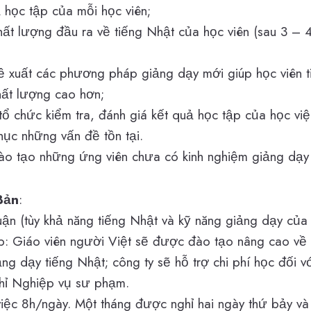
 học tập của mỗi học viên;
t lượng đầu ra về tiếng Nhật của học viên (sau 3 – 4 
 xuất các phương pháp giảng dạy mới giúp học viên ti
hất lượng cao hơn;
ổ chức kiểm tra, đánh giá kết quả học tập của học việ
hục những vấn đề tồn tại.
ào tạo những ứng viên chưa có kinh nghiệm giảng dạy 
Bản
:
ận (tùy khả năng tiếng Nhật và kỹ năng giảng dạy của
: Giáo viên người Việt sẽ được đào tạo nâng cao về 
g dạy tiếng Nhật; công ty sẽ hỗ trợ chi phí học đối v
hỉ Nghiệp vụ sư phạm.
việc 8h/ngày. Một tháng được nghỉ hai ngày thứ bảy v