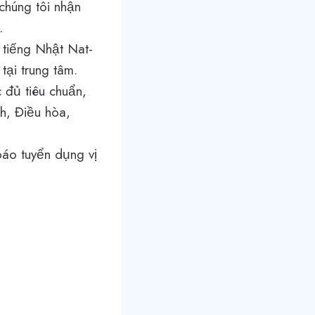
 chúng tôi nhận
…
 tiếng Nhật Nat-
ại trung tâm.
 đủ tiêu chuẩn,
nh, Điều hòa,
báo tuyển dụng vị