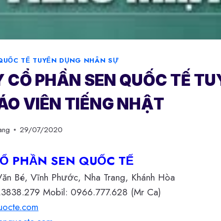
QUỐC TẾ TUYỂN DỤNG NHÂN SỰ
 CỔ PHẦN SEN QUỐC TẾ T
ÁO VIÊN TIẾNG NHẬT
ang
29/07/2020
Ổ PHẦN SEN QUỐC TẾ
 Văn Bé, Vĩnh Phước, Nha Trang, Khánh Hòa
.3838.279 Mobil: 0966.777.628 (Mr Ca)
uocte.com