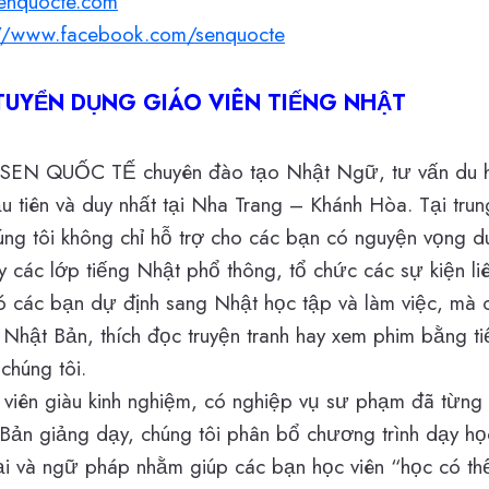
senquocte.com
://www.facebook.com/senquocte
UYỂN DỤNG GIÁO VIÊN TIẾNG NHẬT
 SEN QUỐC TẾ chuyên đào tạo Nhật Ngữ, tư vấn du 
u tiên và duy nhất tại Nha Trang – Khánh Hòa. Tại tru
ng tôi không chỉ hỗ trợ cho các bạn có nguyện vọng d
 các lớp tiếng Nhật phổ thông, tổ chức các sự kiện l
ó các bạn dự định sang Nhật học tập và làm việc, mà 
a Nhật Bản, thích đọc truyện tranh hay xem phim bằng 
 chúng tôi.
 viên giàu kinh nghiệm, có nghiệp vụ sư phạm đã từng 
 Bản giảng dạy, chúng tôi phân bổ chương trình dạy học
ại và ngữ pháp nhằm giúp các bạn học viên “học có t