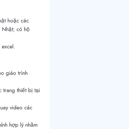
hật hoặc các
i Nhật; có hộ
 excel.
o giáo trình
trang thiết bị tại
quay video các
hỉnh hợp lý nhằm