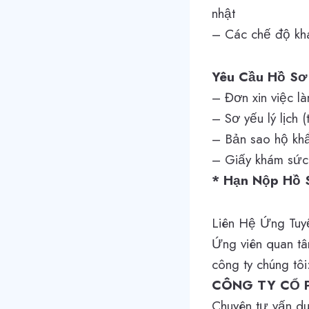
nhật
– Các chế độ khá
Yêu Cầu Hồ Sơ
– Đơn xin việc là
– Sơ yếu lý lịch (
– Bản sao hộ khẩ
– Giấy khám sức
* Hạn Nộp Hồ 
Liên Hệ Ứng Tuy
Ứng viên quan tâ
công ty chúng tôi
CÔNG TY CỔ 
Chuyên tư vấn du