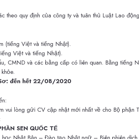
c theo quy định của công ty và tuân thủ Luật Lao động
m (tiếng Việt và tiếng Nhật).
tiếng Việt và tiếng Nhật).
u, CMND và các bằng cấp có liên quan. Bằng tiếng Nh
 khỏe.
Sơ: đến hết 22/08/2020
ển:
m vui lòng gửi CV cập nhật mới nhất về cho Bộ phận 
:
PHẦN SEN QUỐC TẾ
 học Nhật Bản – Đào tạo Nhật ngữ – Biên phiên dịch 