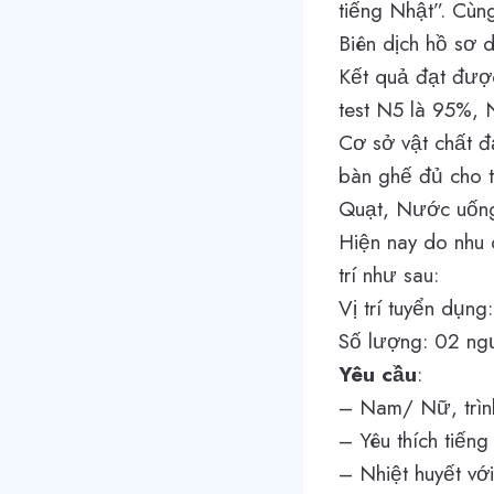
tiếng Nhật”. Cùng
Biên dịch hồ sơ d
Kết quả đạt được 
test N5 là 95%, 
Cơ sở vật chất đ
bàn ghế đủ cho từ
Quạt, Nước uống.
Hiện nay do nhu c
trí như sau:
Vị trí tuyển dụng
Số lượng: 02 ng
Yêu cầu
:
– Nam/ Nữ, trình
– Yêu thích tiến
– Nhiệt huyết vớ