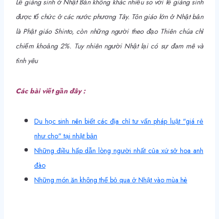
Lễ giáng sinh ở Nhật Bản không khác nhiều so với lễ giáng sinh
được tổ chức ở các nước phương Tây. Tôn giáo lớn ở Nhật bản
là Phật giáo Shinto, còn những người theo đạo Thiên chúa chỉ
chiếm khoảng 2%. Tuy nhiên người Nhật lại có sự đam mê và
tình yêu
Các bài viết gần đây :
Du học sinh nên biết các địa chỉ tư vấn pháp luật "giá rẻ
như cho" tại nhật bản
Những điều hấp dẫn lòng người nhất của xứ sở hoa anh
đào
Những món ăn không thể bỏ qua ở Nhật vào mùa hè