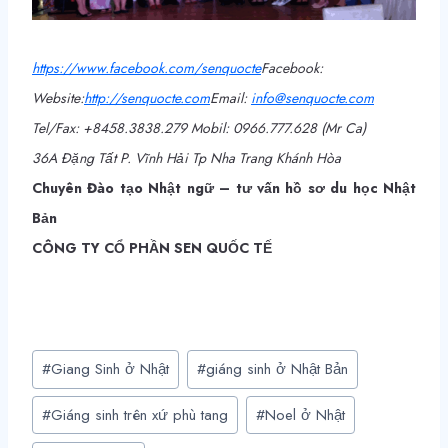
https://www.facebook.com/
senquocte
Facebook:
Webs
ite:
http
://
senquocte.com
Email:
info@senquocte.com
Tel/Fax: +8458.3838.279 Mobil: 0966.777.628 (Mr Ca)
36A Đặng Tất P. Vĩnh Hải Tp Nha Trang Khánh Hòa
Chuyên Đào tạo Nhật ngữ – tư vấn hồ sơ du học Nhật
Bản
CÔNG TY CỔ PHẦN SEN QUỐC TẾ
Post
#
Giang Sinh ở Nhật
#
giáng sinh ở Nhật Bản
Tags:
#
Giáng sinh trên xứ phù tang
#
Noel ở Nhật