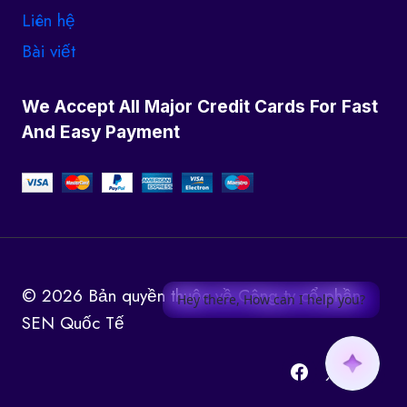
Liên hệ
Bài viết
We Accept All Major Credit Cards For Fast
And Easy Payment
© 2026 Bản quyền thuộc về Công ty cổ phần
Hey there, How can I help you?
SEN Quốc Tế