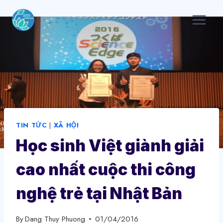
Skip
to
content
TIN TỨC
|
XÃ HỘI
Học sinh Việt giành giải
cao nhất cuộc thi công
nghệ trẻ tại Nhật Bản
By
Dang Thuy Phuong
01/04/2016