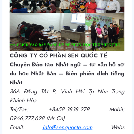
CÔNG TY CỔ PHẦN SEN QUỐC TẾ
Chuyên Đào tạo Nhật ngữ – tư vấn hồ sơ
du học Nhật Bản –
Biên phiên dịch tiếng
Nhật
36A Đặng Tất P. Vĩnh Hải Tp Nha Trang
Khánh Hòa
Tel/Fax: +8458.3838.279 Mobil:
0966.777.628 (Mr Ca)
Email:
info@senquocte.com
Webs