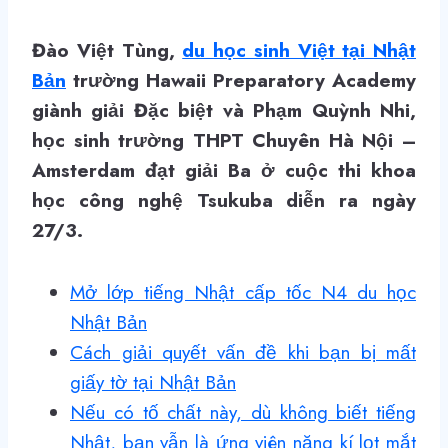
Đào Việt Tùng,
du học sinh Việt tại Nhật
Bản
trường Hawaii Preparatory Academy
giành giải Đặc biệt và Phạm Quỳnh Nhi,
học sinh trường THPT Chuyên Hà Nội –
Amsterdam đạt giải Ba ở cuộc thi khoa
học công nghệ Tsukuba diễn ra ngày
27/3.
Mở lớp tiếng Nhật cấp tốc N4 du học
Nhật Bản
Cách giải quyết vấn đề khi bạn bị mất
giấy tờ tại Nhật Bản
Nếu có tố chất này, dù không biết tiếng
Nhật, bạn vẫn là ứng viên nặng kí lọt mắt