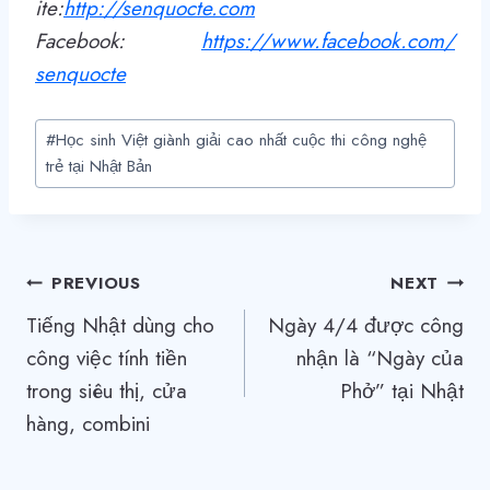
ite:
http
://
senquocte.com
Facebook:
https://www.facebook.com/
senquocte
Post
#
Học sinh Việt giành giải cao nhất cuộc thi công nghệ
Tags:
trẻ tại Nhật Bản
Điều
PREVIOUS
NEXT
Tiếng Nhật dùng cho
Ngày 4/4 được công
hướng
công việc tính tiền
nhận là “Ngày của
bài
trong siêu thị, cửa
Phở” tại Nhật
viết
hàng, combini