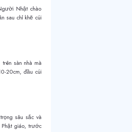
 Người Nhật chào
ần sau chỉ khẽ cúi
 trên sàn nhà mà
 10-20cm, đầu cúi
 trọng sâu sắc và
Phật giáo, trước