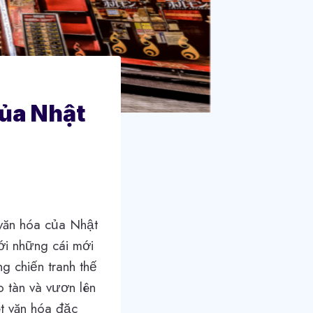
của Nhật
 văn hóa của Nhật
ới những cái mới
g chiến tranh thế
o tàn và vươn lên
ét văn hóa đặc