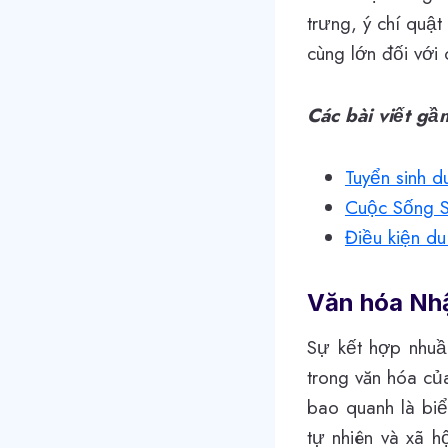
trưng, ý chí quậ
cùng lớn đối với 
Các bài viết gầ
Tuyển sinh 
Cuộc Sống 
Điều kiện d
Văn hóa Nh
Sự kết hợp nhuần
trong văn hóa c
bao quanh là biể
tự nhiên và xã h