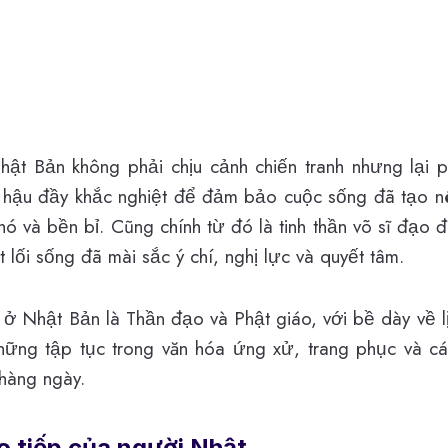
ật Bản không phải chịu cảnh chiến tranh nhưng lại p
hí hậu đầy khắc nghiệt để đảm bảo cuộc sống đã tạo 
khó và bền bỉ. Cũng chính từ đó là tinh thần võ sĩ đạo 
 lối sống đã mài sắc ý chí, nghị lực và quyết tâm.
 ở Nhật Bản là Thần đạo và Phật giáo, với bề dày về l
hững tập tục trong văn hóa ứng xử, trang phục và c
 hàng ngày.
o tiếp của người Nhật