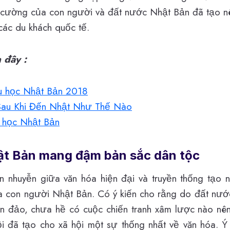
t cường của con người và đất nước Nhật Bản đã tạo n
các du khách quốc tế.
n đây :
du học Nhật Bản 2018
Sau Khi Đến Nhật Như Thế Nào
u học Nhật Bản
ật Bản mang đậm bản sắc dân tộc
 nhuyễn giữa văn hóa hiện đại và truyền thống tạo 
ủa con người Nhật Bản. Có ý kiến cho rằng do đất nư
n đảo, chưa hề có cuộc chiến tranh xâm lược nào nê
ội đã tạo cho xã hội một sự thống nhất về văn hóa. Ý 