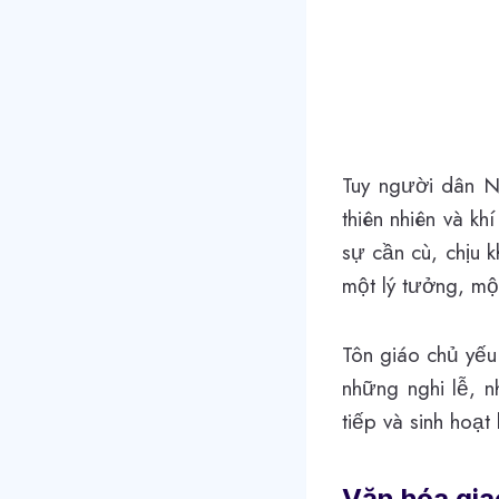
Tuy người dân Nh
thiên nhiên và k
sự cần cù, chịu 
một lý tưởng, một
Tôn giáo chủ yếu
những nghi lễ, n
tiếp và sinh hoạt
Văn hóa gia