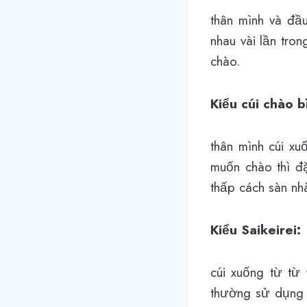
thân mình và đầ
nhau vài lần tron
chào.
Kiểu cúi chào 
thân mình cúi x
muốn chào thì đặ
thấp cách sàn nh
Kiểu Saikeirei:
cúi xuống từ từ 
thường sử dụng 