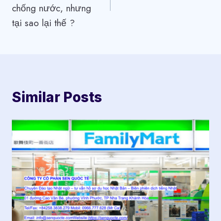
bài
chống nước, nhưng
viết
tại sao lại thế ?
Similar Posts