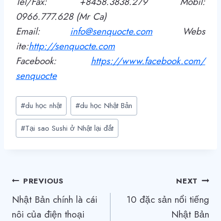
Tel/Fax: +8458.3838.279 Mobil:
0966.777.628 (Mr Ca)
Email:
info@senquocte.com
Webs
ite:
http
://
senquocte.com
Facebook:
https://www.facebook.com/
senquocte
Post
#
du học nhật
#
du học Nhật Bản
Tags:
#
Tại sao Sushi ở Nhật lại đắt
Điều
PREVIOUS
NEXT
Nhật Bản chính là cái
10 đặc sản nổi tiếng
hướng
nôi của điện thoại
Nhật Bản