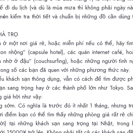
ể đi du lịch (và dù là mùa mưa thì không phải ngày n
ên kiểm tra thời tiết và chuẩn bị những đồ cần dùng
HÀ TRỌ
 ở một nơi giá rẻ, hoặc miễn phí nếu có thể, hãy tì
con nhộng” (
capsule hotel)
, các quán
internet café
, h
n nhờ ở đậu” (couchsurfing), hoặc những người tình 
trong số các bạn đã quen với những phương thức này.
ểu khách sạn thông dụng, vẫn có cách để tìm được p
ạn sang trọng hay ở các thành phố lớn như Tokyo. Sa
 giá hời như vậy:
sớm. Có nghĩa là trước đó ít nhất 1 tháng, nhưng tr
ời điểm bạn có thể tìm thấy những phòng giá rất rẻ 
i) tại những khách sạn sang trọng tại Nhật, trong 
tới 15000¥ trở lên. Không phải tất cả các khách sạn 