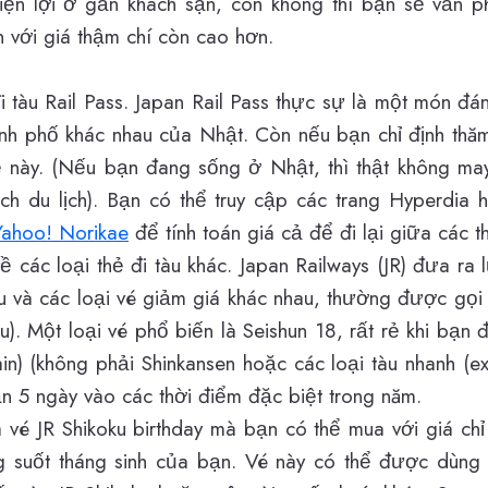
ện lợi ở gần khách sạn, còn không thì bạn sẽ vẫn p
n với giá thậm chí còn cao hơn.
 tàu Rail Pass.
Japan Rail Pass
thực sự là một món đán
hành phố khác nhau của Nhật. Còn nếu bạn chỉ định thăm
 này. (Nếu bạn đang sống ở Nhật, thì thật không may,
ch du lịch). Bạn có thể truy cập các trang Hyperdia 
Yahoo! Norikae
để tính toán giá cả để đi lại giữa các t
 các loại thẻ đi tàu khác. Japan Railways (JR) đưa ra 
tàu và các loại vé giảm giá khác nhau, thường được 
). Một loại vé phổ biến là
Seishun 18
, rất rẻ khi bạn 
in) (không phải Shinkansen hoặc các loại tàu nhanh (ex
ạn 5 ngày vào các thời điểm đặc biệt trong năm.
à vé JR Shikoku birthday mà bạn có thể mua với giá c
g suốt tháng sinh của bạn. Vé này có thể được dùng 