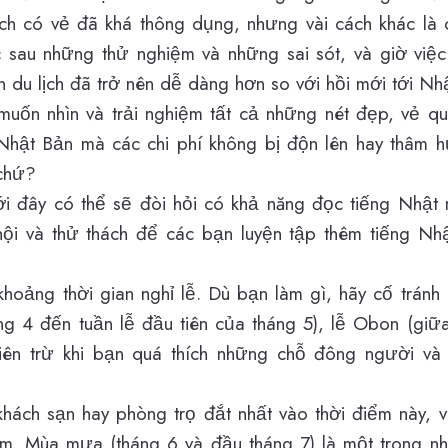
ch có vẻ đã khá thông dụng, nhưng vài cách khác là
sau những thử nghiệm và những sai sót, và giờ việc
 du lịch đã trở nên dễ dàng hơn so với hồi mới tới Nhậ
 muốn nhìn và trải nghiệm tất cả những nét đẹp, vẻ q
 Nhật Bản mà các chi phí không bị độn lên hay thâm h
 chứ?
 đây có thể sẽ đòi hỏi có khả năng đọc tiếng Nhật 
ội và thử thách để các bạn luyện tập thêm tiếng Nh
khoảng thời gian nghỉ lễ. Dù bạn làm gì, hãy cố tránh
ng 4 đến tuần lễ đầu tiên của tháng 5), lễ Obon (giữa
iên trừ khi bạn quá thích những chỗ đông người và 
hách sạn hay phòng trọ đắt nhất vào thời điểm này,
ớm. Mùa mưa (tháng 6 và đầu tháng 7) là một trong n