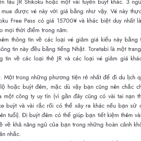
yến tàu JR Shikoku hoặc một vài tuyến buýt khác. 3 n
 mua được vé này với giá bằng như vậy. Vé này thực
koku Free Pass có giá 15700¥ và khác biệt duy nhất l
 mọi thời điểm trong năm.
hêm thông tin về các loại vé giảm giá kiểu này bằng
thông tin này đều bằng tiếng Nhật. Toretabi là một tran
 tin về các loại thẻ JR và các loại vé giảm giá kh
. Một trong những phương tiện rẻ nhất để đi du lịch 
 lộ hoặc buýt đêm, mặc dù vậy bạn cũng nên chắc c
 một công ty uy tín (vì gần đây cũng có vài tai nạn 
xe buýt và vài rắc rối có thể xảy ra khác nếu bạn sử
ên tuổi). Đi
buýt đêm
có thể giúp bạn tiết kiệm thêm và
ề về khả năng ngủ của bạn trong những hoàn cảnh kh
ân nhắc.