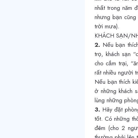
nhất trong năm đ
nhưng bạn cũng n
trời mưa).
KHÁCH SẠN/N
2.
Nếu bạn thích
trọ, khách sạn “
cho cắm trại, “ă
rất nhiều người 
Nếu bạn thích ki
ở những khách s
lùng những phòng
3.
Hãy đặt phòng 
tốt. Có những th
đêm (cho 2 ngườ
thường phải lên 