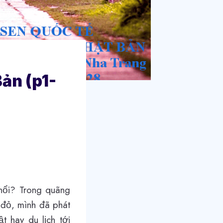
Bản (p1-
hổi? Trong quãng
 đỏ, mình đã phát
t hay du lịch tới