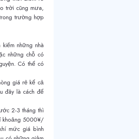
ào trời cũng mưa,
 trong trường hợp
m kiếm những nhà
oặc những chỗ có
nguyện. Có thể có
hòng giá rẻ kể cả
u đây là cách để
ước 2-3 tháng thì
chỉ khoảng 5000¥/
khí mức giá bình
đều có những giảm