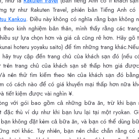
t, như là
Rakuten travel
(bản tiếng Anh có ít khách sạn
ng tự như Rakuten Travel, phiên bản Tiếng Anh có í
tsu Kankou
. Điều này không có nghĩa rằng bạn không 
 theo kinh nghiệm bản thân, mình thấy rằng các tra
hiều sự lựa chọn hơn và giá cả cũng rẻ hơn. Hãy
hoteru yoyaku saito) để tìm những trang khác.Nếu 
 hãy truy cập đến trang chủ của khách sạn đó (nếu c
ở trên trang chủ của khách sạn sẽ thấp hơn giá đượ
 Và nên thử tìm kiếm theo tên của khách sạn đó bằn
m có cách nào để có giá khuyến mại thấp hơn nữa kh
à tiết kiệm được vài nghìn ¥.
g với gói bao gồm cả những bữa ăn, trừ khi bạn 
t đặc thù ví dụ như khi bạn lưu lại tại một ryokan. 
bạn không đặt kèm cả bữa ăn, và bạn có thể dùng bữ
ững nơi khác. Tuy nhiên, bạn nên chắc chắn rằng có n