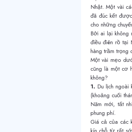
Nhật. Một vài cá
đã đúc kết được 
cho những chuyến
Bởi ai lại không
điều điên rồ tại
hàng trầm trọng
Một vài mẹo dưới
cũng là một cơ h
không?
1.
Du lịch ngoài 
(khoảng cuối thá
Năm mới, tất nh
phung phí.
Giá cả của các k
kín chỗ từ rất s