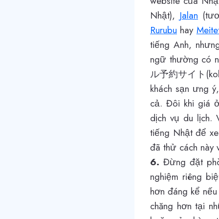
website của Nhậ
Nhật),
Jalan
(tươ
Rurubu
hay
Meite
tiếng Anh, nhưng
ngữ thường có n
ル予約サイト(kokunai 
khách sạn ưng ý,
cả. Đôi khi giá 
dịch vụ du lịch.
tiếng Nhật để xe
đã thử cách này v
6.
Đừng đặt phòn
nghiệm riêng biệ
hơn đáng kể nếu 
chăng hơn tại nh