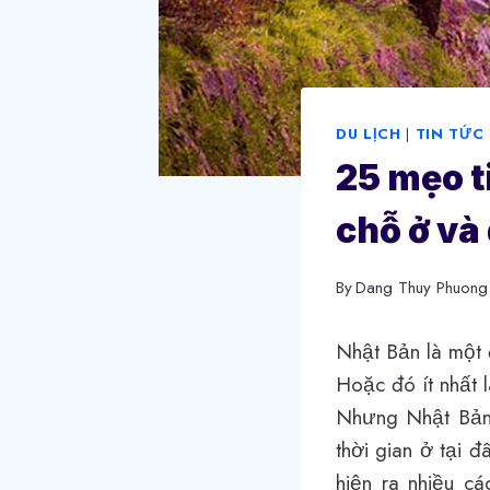
DU LỊCH
|
TIN TỨC
25 mẹo ti
chỗ ở và 
By
Dang Thuy Phuong
Nhật Bản là một
Hoặc đó ít nhất 
Nhưng Nhật Bản 
thời gian ở tại 
hiện ra nhiều cá