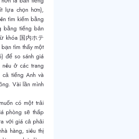
 hơn là bản tiếng
t lựa chọn hơn),
nên tìm kiếm bằng
ng bằng tiếng bản
 gõ từ khóa 国内ホテ
bạn tìm thấy một
ó) để so sánh giá
c nêu ở các trang
g cả tiếng Anh và
ông. Vài lần mình
muốn có một trải
Giá phòng sẽ thấp
a với giá cả phải
hà hàng, siêu thị