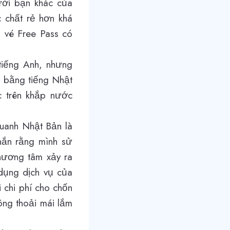
gười bạn khác của
 chất rẻ hơn khá
à vé Free Pass có
 tiếng Anh, nhưng
g bằng tiếng Nhật
ác trên khắp nước
quanh Nhật Bản là
hắn rằng mình sử
thương tâm xảy ra
 dụng dịch vụ của
i chi phí cho chốn
ông thoải mái lắm