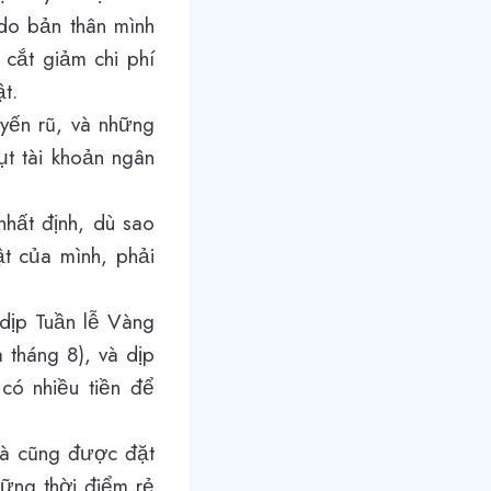
 do bản thân mình
 cắt giảm chi phí
t.
uyến rũ, và những
ụt tài khoản ngân
nhất định, dù sao
ật của mình, phải
 dịp Tuần lễ Vàng
 tháng 8), và dịp
có nhiều tiền để
 và cũng được đặt
hững thời điểm rẻ