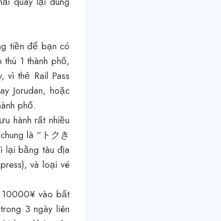
hải quay lại dùng
g tiền để bạn có
 thú 1 thành phố,
 vì thẻ Rail Pass
hay Jorudan, hoặc
hành phố.
lưu hành rất nhiều
gọi chung là “トクき
đi lại bằng tàu địa
press), và loại vé
hỉ 10000¥ vào bất
trong 3 ngày liên