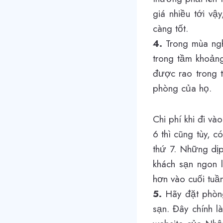
giá nhiều tới vậ
càng tốt.
4.
Trong mùa nghỉ
trong tầm khoảng
được rao trong 
phòng của họ.
Chi phí khi đi v
6 thì cũng tùy, 
thứ 7. Những dịp
khách sạn ngon 
hơn vào cuối tuần
5.
Hãy đặt phòng
sạn. Đây chính l