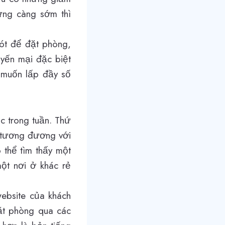
hưng càng sớm thì
hót để đặt phòng,
uyến mại đặc biệt
 muốn lấp đầy số
c trong tuần. Thứ
c tương đương với
 thể tìm thấy một
ột nơi ở khác rẻ
website của khách
đặt phòng qua các