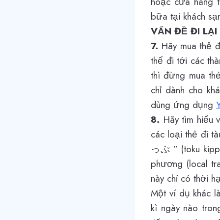
hoặc cửa hàng ti
bữa tại khách sạ
VẤN ĐỀ ĐI LẠI
7.
Hãy mua thẻ đi
thể đi tới các t
thì đừng mua thẻ
chỉ dành cho khá
dùng ứng dụng
8.
Hãy tìm hiểu về
các loại thẻ đi 
っぷ ” (toku kippu
phương (local tra
này chỉ có thời h
Một ví dụ khác l
kì ngày nào tron