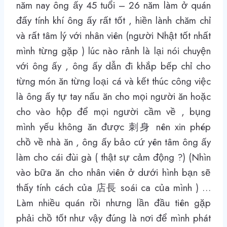
năm nay ông ấy 45 tuổi – 26 năm làm ở quán
đấy tính khí ông ấy rất tốt , hiền lành chăm chỉ
và rất tâm lý với nhân viên (người Nhật tốt nhất
mình từng gặp ) lúc nào rảnh là lại nói chuyện
với ông ấy , ông ấy dẫn đi khắp bếp chỉ cho
từng món ăn từng loại cá và kết thúc công việc
là ông ấy tự tay nấu ăn cho mọi người ăn hoặc
cho vào hộp để mọi người cầm về , bụng
mình yếu không ăn được 刺身 nên xin phép
chồ về nhà ăn , ông ấy bảo cứ yên tâm ông ấy
làm cho cái đùi gà ( thật sự cảm động ?) (Nhìn
vào bữa ăn cho nhân viên ở dưới hình bạn sẽ
thấy tính cách của 店長 soái ca của mình ) …
Làm nhiều quán rồi nhưng lần đầu tiên gặp
phải chồ tốt như vậy đúng là nơi để mình phát