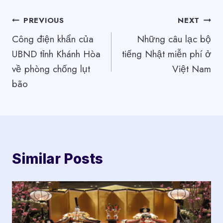
Điều
PREVIOUS
NEXT
Công điện khẩn của
Những câu lạc bộ
hướng
UBND tỉnh Khánh Hòa
tiếng Nhật miễn phí ở
bài
về phòng chống lụt
Việt Nam
viết
bão
Similar Posts