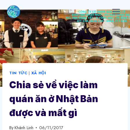
Skip
to
content
TIN TỨC
|
XÃ HỘI
Chia sẻ về việc làm
quán ăn ở Nhật Bản
được và mất gì
By
Khánh Linh
06/11/2017