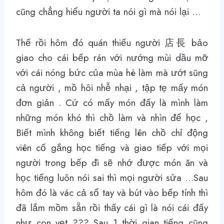
cũng chẳng hiểu người ta nói gì mà nói lại …
Thế rồi hôm đó quán thiếu người 店長 bảo
giao cho cái bếp rán với nướng mùi dầu mỡ
với cái nóng bức của mùa hè làm mà ướt sũng
cả người , mồ hôi nhễ nhại , tập tẹ mấy món
đơn giản . Cứ có mấy món đấy là mình làm
những món khó thì chồ làm và nhìn để học ,
Biết mình không biết tiếng lên chồ chỉ động
viên cố gắng học tiếng và giao tiếp với mọi
người trong bếp đi sẽ nhớ được món ăn và
học tiếng luôn nói sai thì mọi người sửa …Sau
hôm đó là vác cả sổ tay và bút vào bếp tính thì
đã lắm mồm sẵn rồi thấy cái gì là nói cái đấy
như con vẹt ??? Sau 1 thời gian tiếng cũng