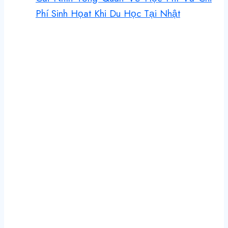
Phí Sinh Họat Khi Du Học Tại Nhật