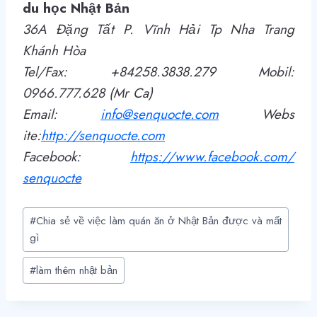
du học Nhật Bản
36A Đặng Tất P. Vĩnh Hải Tp Nha Trang
Khánh Hòa
Tel/Fax: +84258.3838.279 Mobil:
0966.777.628 (Mr Ca)
Email:
info@senquocte.com
Webs
ite:
http
://
senquocte.com
Facebook:
https://www.facebook.com/
senquocte
Post
#
Chia sẻ về việc làm quán ăn ở Nhật Bản được và mất
Tags:
gì
#
làm thêm nhật bản