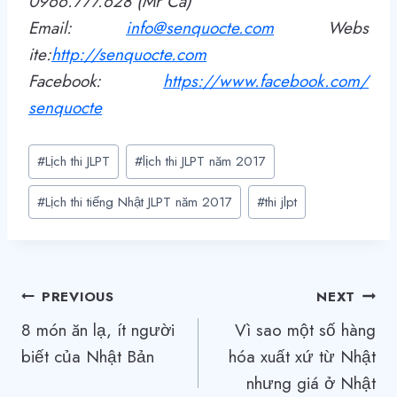
0966.777.628 (Mr Ca)
Email:
info@senquocte.com
Webs
ite:
http
://
senquocte.com
Facebook:
https://www.facebook.com/
senquocte
Post
#
Lịch thi JLPT
#
lịch thi JLPT năm 2017
Tags:
#
Lịch thi tiếng Nhật JLPT năm 2017
#
thi jlpt
Điều
PREVIOUS
NEXT
8 món ăn lạ, ít người
Vì sao một số hàng
hướng
biết của Nhật Bản
hóa xuất xứ từ Nhật
bài
nhưng giá ở Nhật