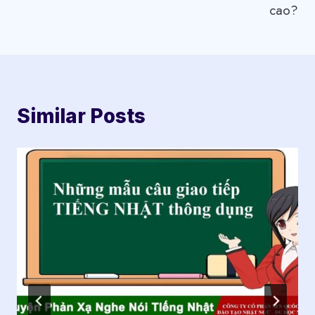
viết
cao?
Similar Posts