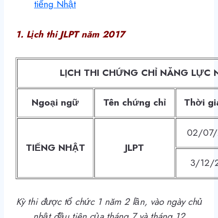
tiếng Nhật
1. Lịch thi JLPT năm 2017
LỊCH THI CHỨNG CHỈ NĂNG LỰC
Ngoại ngữ
Tên chứng chỉ
Thời gi
02/07/
TIẾNG NHẬT
JLPT
3/12/
Kỳ thi được tổ chức 1 năm 2 lần, vào ngày chủ
nhật đầu tiên của tháng 7 và tháng 12