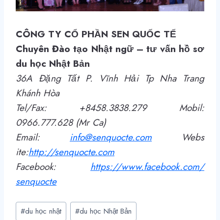
CÔNG TY CỔ PHẦN SEN QUỐC TẾ
Chuyên Đào tạo Nhật ngữ – tư vấn hồ sơ
du học Nhật Bản
36A Đặng Tất P. Vĩnh Hải Tp Nha Trang
Khánh Hòa
Tel/Fax: +8458.3838.279 Mobil:
0966.777.628 (Mr Ca)
Email:
info@senquocte.com
Webs
ite:
http
://
senquocte.com
Facebook:
https://www.facebook.com/
senquocte
Post
#
du học nhật
#
du học Nhật Bản
Tags: