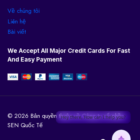
Về chúng tôi
Liên hệ
Bài viết
We Accept All Major Credit Cards For Fast
And Easy Payment
© 2026 Bản quyền thuộc về Công ty cổ phần
Hey there, How can I help you?
SEN Quốc Tế