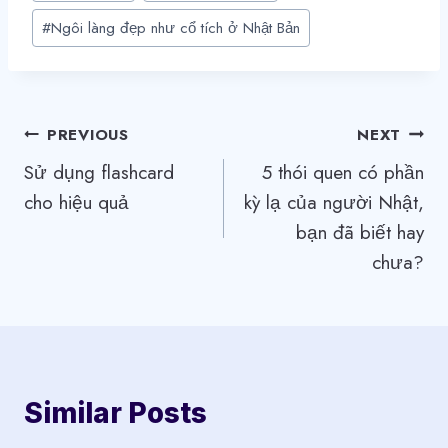
#
Ngôi làng đẹp như cổ tích ở Nhật Bản
Điều
PREVIOUS
NEXT
Sử dụng flashcard
5 thói quen có phần
hướng
cho hiệu quả
kỳ lạ của người Nhật,
bài
bạn đã biết hay
viết
chưa?
Similar Posts