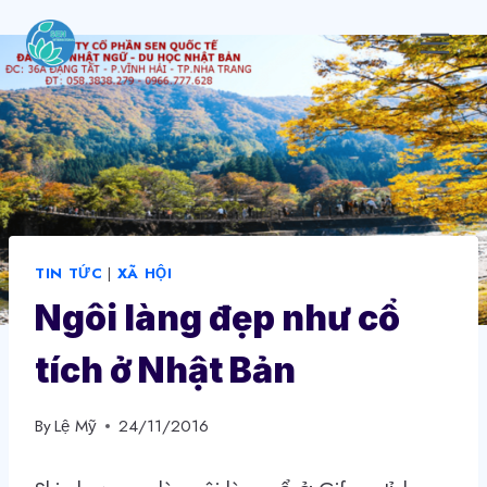
Skip
to
content
TIN TỨC
|
XÃ HỘI
Ngôi làng đẹp như cổ
tích ở Nhật Bản
By
Lệ Mỹ
24/11/2016