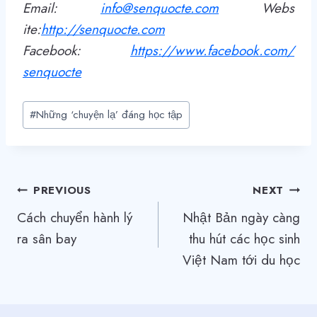
Email:
info@senquocte.com
Webs
ite:
http
://
senquocte.com
Facebook:
https://www.facebook.com/
senquocte
Post
#
Những ‘chuyện lạ’ đáng học tập
Tags:
Điều
PREVIOUS
NEXT
Cách chuyển hành lý
Nhật Bản ngày càng
hướng
ra sân bay
thu hút các học sinh
bài
Việt Nam tới du học
viết