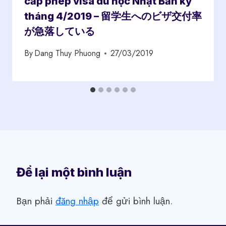
cấp phép visa du học Nhật Bản kỳ
tháng 4/2019 – 留学生へのビザ交付率
が急落している
By
Dang Thuy Phuong
27/03/2019
Để lại một bình luận
Bạn phải
đăng nhập
để gửi bình luận.