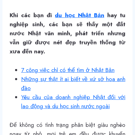
Khi các bạn đi
du học Nhật Bản
hay tu
nghiệp sinh, các bạn sẽ thấy một đất
nước Nhật văn minh, phát triển nhưng
vẫn giữ được nét đẹp truyền thống từ
xưa đến nay.
7 công việc chỉ có thể tìm ở Nhật Bản
Những sự thật ít ai biết về xứ sở hoa anh
đào
Yêu cầu của doanh nghiệp Nhật đối với
lao động và du học sinh nước ngoài
Để không có tình trạng phân biệt giàu nghèo
ngay từ nhỏ, mọi trẻ em đều được khuyến