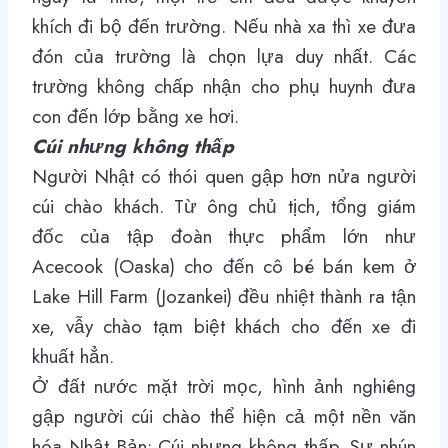
khích đi bộ đến trường. Nếu nhà xa thì xe đưa
đón của trường là chọn lựa duy nhất. Các
trường không chấp nhận cho phụ huynh đưa
con đến lớp bằng xe hơi.
Cúi nhưng không thấp
Người Nhật có thói quen gập hơn nửa người
cúi chào khách. Từ ông chủ tịch, tổng giám
đốc của tập đoàn thực phẩm lớn như
Acecook (Oaska) cho đến cô bé bán kem ở
Lake Hill Farm (Jozankei) đều nhiệt thành ra tận
xe, vẫy chào tạm biệt khách cho đến xe đi
khuất hẳn.
Ở đất nước mặt trời mọc, hình ảnh nghiêng
gập người cúi chào thể hiện cả một nền văn
hóa Nhật Bản: Cúi nhưng không thấp. Sự nhún