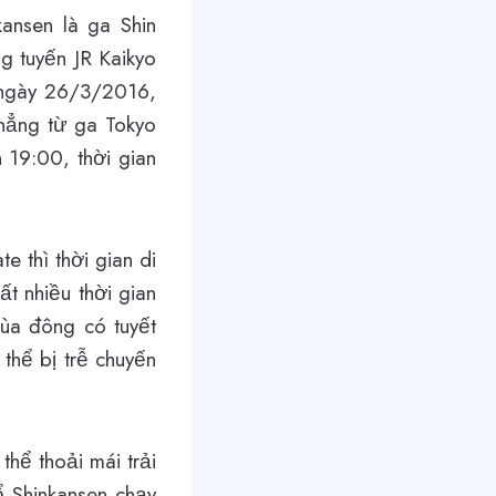
ansen là ga Shin
g tuyến JR Kaikyo
ngày 26/3/2016,
thẳng từ ga Tokyo
 19:00, thời gian
 thì thời gian di
ất nhiều thời gian
mùa đông có tuyết
 thể bị trễ chuyến
thể thoải mái trải
 Shinkansen chạy