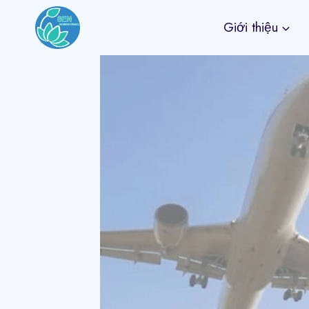
Skip
Giới thiệu
to
content