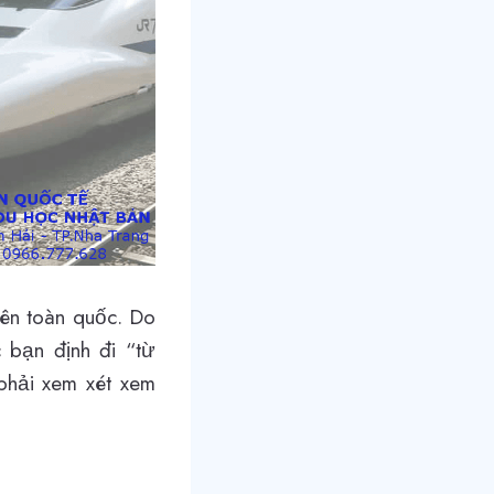
rên toàn quốc. Do
 bạn định đi “từ
phải xem xét xem