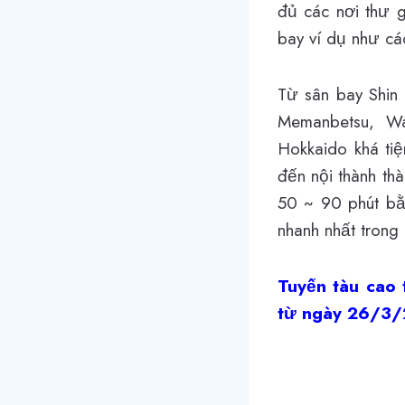
đủ các nơi thư g
bay ví dụ như cá
Từ sân bay Shin 
Memanbetsu, Wa
Hokkaido khá tiệ
đến nội thành th
50 ~ 90 phút bằn
nhanh nhất trong 
Tuyến tàu cao 
từ ngày 26/3