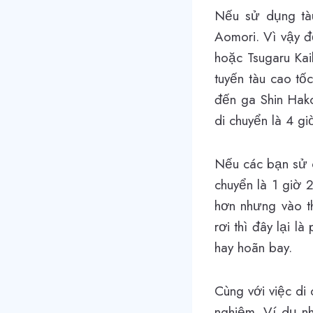
Nếu sử dụng tàu
Aomori. Vì vậy đ
hoặc Tsugaru Kai
tuyến tàu cao tố
đến ga Shin Hak
di chuyển là 4 g
Nếu các bạn sử d
chuyển là 1 giờ 2
hơn nhưng vào th
rơi thì đây lại l
hay hoãn bay.
Cùng với việc di 
nghiệm. Ví dụ n