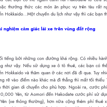
oặc thưởng thức các món ăn phục vụ trên tàu rất ng
iển Hokkaido…Một chuyến du lịch như vậy thì các bạn t
ải nghiệm cảm giác lái xe trên vùng đất rộng
i tiếng bởi những con đường khá rộng. Có nhiều hành
g như vậy. Nếu sử dụng xe ô tô thuê, các bạn có th
n Hokkaido và thăm quan ở các nơi đã đi qua. Tuy nh
g rẽ vào điểm nào khác mà đi thẳng thì mất tối thiểu 
n thời gian di chuyển cho phù hợp. Ngoài ra, cước 
20,000 Yên, từ Aomori đến Hakodate cước phí sử dụn
Yên (xe thông thường), hơn nữa cộng thêm phí thuê 