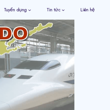
Tuyển dụng
Tin tức
Liên hệ