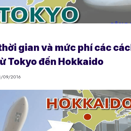
thời gian và mức phí các các
từ Tokyo đến Hokkaido
8/09/2016