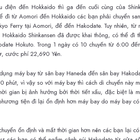
 điện đến Hokkaido thì ga đến cuối cùng của Shink
ể đi từ Aomori đến Hokkaido các bạn phải chuyển san
kyo Ferry tại Aomori, để đến Hakodate. Tuy nhiên,
từ 
c Hokkaido Shinkansen đã được khai thông, có thể đi 
odate Hokuto
. Trong 1 ngày có 10 chuyến từ 6:00 đến
iờ, cước phí 22,690 Yên.
ụng máy bay từ sân bay Haneda đến sân bay Hakodate
0 phút, vì vậy so với máy bay thì cách di chuyển này m
ời gian bị ảnh hưởng bởi thời tiết xấu, đặc biệt là 
à phương tiện đi lại ổn định hơn máy bay do máy bay có
chuyển ổn định và mất thời gian hơn nên các bạn lại có 
hư các bạn có thể ngắm cảnh núi Hakodate từ cửa sổ