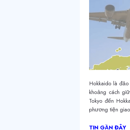
Hokkaido là đảo 
khoảng cách giữ
Tokyo đến Hokka
phương tiện giao
TIN GẦN ĐÂY