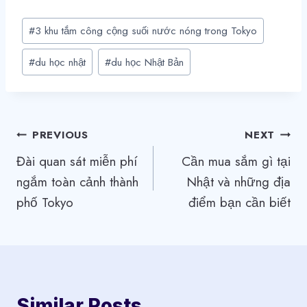
Post
#
3 khu tắm công cộng suối nước nóng trong Tokyo
Tags:
#
du học nhật
#
du học Nhật Bản
Điều
PREVIOUS
NEXT
Đài quan sát miễn phí
Cần mua sắm gì tại
hướng
ngắm toàn cảnh thành
Nhật và những địa
bài
phố Tokyo
điểm bạn cần biết
viết
Similar Posts