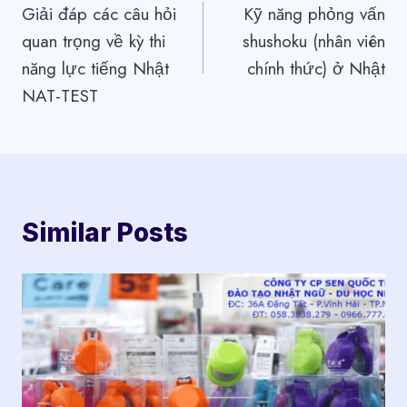
Giải đáp các câu hỏi
Kỹ năng phỏng vấn
hướng
quan trọng về kỳ thi
shushoku (nhân viên
bài
năng lực tiếng Nhật
chính thức) ở Nhật
viết
NAT-TEST
Similar Posts