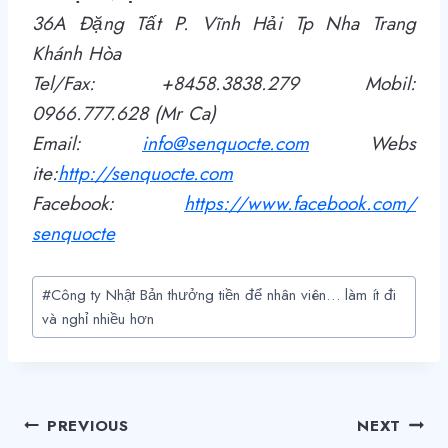
36A Đặng Tất P. Vĩnh Hải Tp Nha Trang
Khánh Hòa
Tel/Fax: +8458.3838.279 Mobil:
0966.777.628 (Mr Ca)
Email:
info@senquocte.com
Webs
ite:
http
://
senquocte.com
Facebook:
https://www.facebook.com/
senquocte
Post
#
Công ty Nhật Bản thưởng tiền để nhân viên… làm ít đi
Tags:
và nghỉ nhiều hơn
Điều
PREVIOUS
NEXT