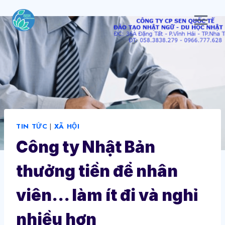
Skip
to
content
TIN TỨC
|
XÃ HỘI
Công ty Nhật Bản
thưởng tiền để nhân
viên… làm ít đi và nghỉ
nhiều hơn