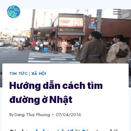
Skip
to
content
TIN TỨC
|
XÃ HỘI
Hướng dẫn cách tìm
đường ở Nhật
By
Dang Thuy Phuong
07/04/2016