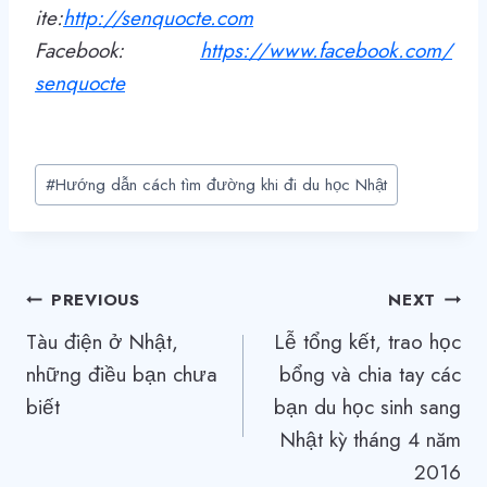
ite:
http
://
senquocte.com
Facebook:
https://www.facebook.com/
senquocte
Post
#
Hướng dẫn cách tìm đường khi đi du học Nhật
Tags:
Điều
PREVIOUS
NEXT
Tàu điện ở Nhật,
Lễ tổng kết, trao học
hướng
những điều bạn chưa
bổng và chia tay các
bài
biết
bạn du học sinh sang
viết
Nhật kỳ tháng 4 năm
2016