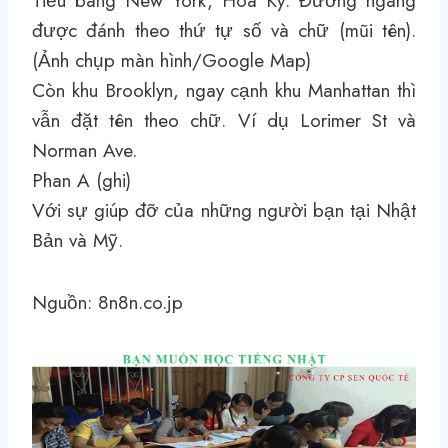
Tiểu bang New York, Hoa Kỳ. Đường ngang
được đánh theo thứ tự số và chữ (mũi tên).
(Ảnh chụp màn hình/Google Map)
Còn khu Brooklyn, ngay cạnh khu Manhattan thì
vẫn đặt tên theo chữ. Ví dụ Lorimer St và
Norman Ave.
Phan A (ghi)
Với sự giúp đỡ của những người bạn tại Nhật
Bản và Mỹ.
Nguồn: 8n8n.co.jp