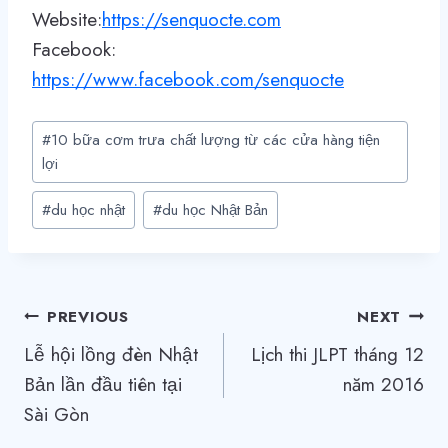
Website:
https://senquocte.com
Facebook:
https://www.facebook.com/senquocte
Post
#
10 bữa cơm trưa chất lượng từ các cửa hàng tiện
Tags:
lợi
#
du học nhật
#
du học Nhật Bản
Điều
PREVIOUS
NEXT
Lễ hội lồng đèn Nhật
Lịch thi JLPT tháng 12
hướng
Bản lần đầu tiên tại
năm 2016
bài
Sài Gòn
viết