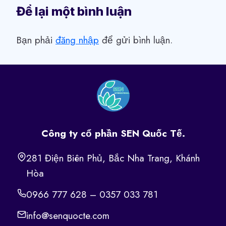
Để lại một bình luận
Bạn phải
đăng nhập
để gửi bình luận.
Công ty cổ phần SEN Quốc Tế.
281 Điện Biên Phủ, Bắc Nha Trang, Khánh
Hòa
0966 777 628 – 0357 033 781
info@senquocte.com