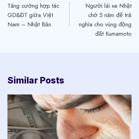
Tăng cường hợp tác
Người lái xe Nhật
hướng
GD&ĐT giữa Việt
chờ 5 năm để trả
bài
Nam – Nhật Bản
nghĩa cho vùng động
viết
đất Kumamoto
Similar Posts