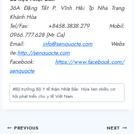
36A Đặng Tất P. Vĩnh Hải Tp Nha Trang
Khánh Hòa
Tel/Fax: +8458.3838.279 Mobil:
0966.777.628 (Mr Ca)
Email:
info@senquocte.com
Webs
ite:
http
://
senquocte.com
Facebook:
https://www.facebook.com/
senquocte
Post
#
Bộ trưởng Bộ Y tế thăm Nhật Bản: Hứa hẹn nhiều cơ
Tags:
hội phát triển cho y tế Việt Nam
Điều
PREVIOUS
NEXT