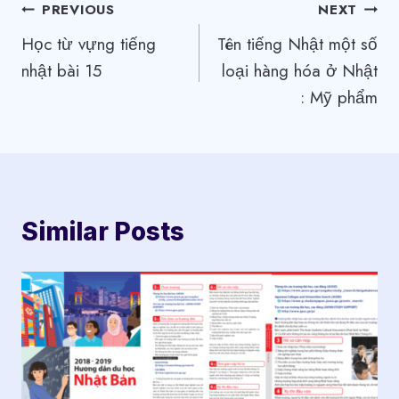
Điều
PREVIOUS
NEXT
Học từ vựng tiếng
Tên tiếng Nhật một số
hướng
nhật bài 15
loại hàng hóa ở Nhật
bài
: Mỹ phẩm
viết
Similar Posts