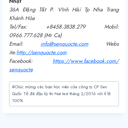
Nhật
36A Đặng Tất P. Vĩnh Hải Tp Nha Trang
Khánh Hòa
Tel/Fax: +8458.3838.279 Mobil:
0966.777.628 (Mr Ca)
Email:
info@senquocte.com
Webs
ite:
http
://
senquocte.com
Facebook:
https://www.facebook.com/
senquocte
Post
#
Chúc mừng các bạn học viên của công ty CP Sen
Tags:
Quốc Tế đã đậu kỳ thi Nat test tháng 2/2016 với tỉ lệ
100%