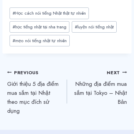
Post
#
Học cách nói tiếng Nhật thật tự nhiên
Tags:
#
học tiếng nhật tại nha trang
#
luyện nói tiếng nhật
#
mẹo nói tiếng nhật tự nhiên
Điều
PREVIOUS
NEXT
Giới thiệu 5 địa điểm
Những địa điểm mua
hướng
mua sắm tại Nhật
sắm tại Tokyo – Nhật
bài
theo mục đích sử
Bản
viết
dụng