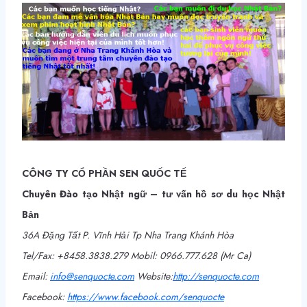
CÔNG TY CỔ PHẦN SEN QUỐC TẾ
Chuyên Đào tạo Nhật ngữ – tư vấn hồ sơ du học Nhật
Bản
36A Đặng Tất P. Vĩnh Hải Tp Nha Trang Khánh Hòa
Tel/Fax: +8458.3838.279 Mobil: 0966.777.628 (Mr Ca)
Email:
info@senquocte.com
Webs
ite:
http
://
senquocte.com
Facebook:
https://www.facebook.com/
senquocte