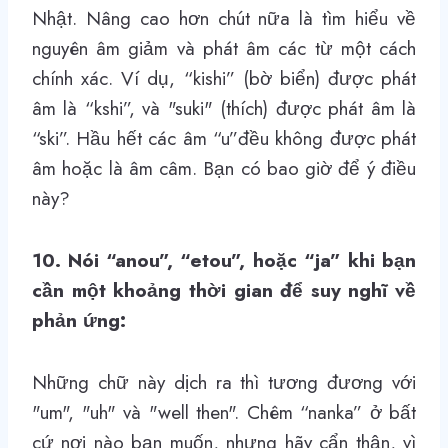
Nhật. Nâng cao hơn chút nữa là tìm hiểu về
nguyên âm giảm và phát âm các từ một cách
chính xác. Ví dụ,
“kishi”
(bờ biển) được phát
âm là
“kshi”, v
à
"suki"
(thích) được phát âm là
“ski”
. Hầu hết các âm “u”đều không được phát
âm hoặc là âm câm. Bạn có bao giờ để ý điều
này?
10. Nói
“anou”
,
“etou”
, hoặc
“ja”
khi bạn
cần một khoảng thời gian để suy nghĩ về
phản ứng:
Những chữ này dịch ra thì tương đương với
"um", "uh" và "well then". Chêm
“nanka”
ở bất
cứ nơi nào bạn muốn, nhưng hãy cẩn thận, vì